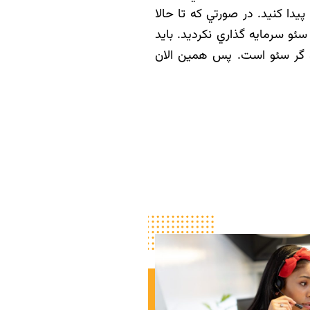
دا کنيد. در صورتي که تا حالا
ئو سرمايه گذاري نکرديد. بايد
جو گر سئو است. پس همين الان