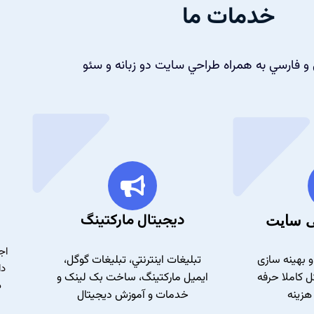
خدمات ما
 و فارسي به همراه طراحي سايت دو زبانه و سئو
دیجیتال مارکتینگ
 سایت
اج
و بهینه سازی
تبلیغات اينترنتي، تبليغات گوگل،
دا
 کاملا حرفه
ایمیل مارکتینگ، ساخت بک لينک و
م
هزينه
خدمات و آموزش دیجیتال