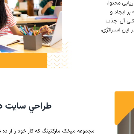
ریابی محتوا،
بر ایجاد و
کلی آن، جذب
ین استراتژی،
طراحي سايت دو
مجموعه ميخک مارکتينگ که کار خود را از ده