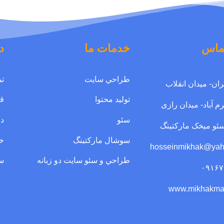
ماس
خدمات ما
د
طراحي سايت
تم
ران- میدان انقلاب
توليد محتوا
قي
م آباد- میدان رازی
سئو
در
و میخک مارکتینگ
سوشال مارکتينگ
خ
hosseinmikhak@ya
طراحي و سئو سايت دو زبانه
سو
۰۹۱۶۷
www.mikhakmark