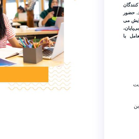
کنندگان
.
حضور
زایش می
ی‌پایان،
امل با
قت
ین