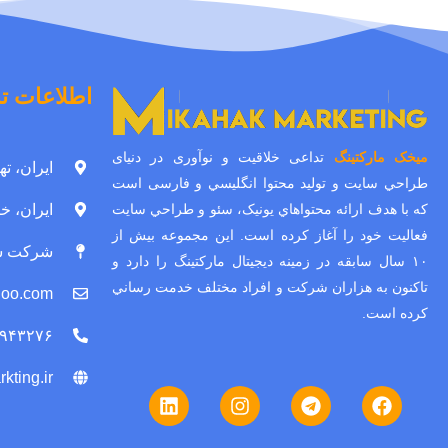
اطلاعات ت
ميخک مارکتينگ
تداعی خلاقیت و نوآوری در دنیای
ایران، ته
طراحي سايت و توليد محتوا انگليسي و فارسی است
ایران، خر
که با هدف ارائه محتواهاي يونيک، سئو و طراحي سايت
فعالیت خود را آغاز کرده است. اين مجموعه بيش از
شرکت سئ
۱۰ سال سابقه در زمينه ديجيتال مارکتينگ را دارد و
تاکنون به هزاران شرکت و افراد مختلف خدمت رساني
hoo.com
کرده است.
۹۴۳۲۷۶
ting.ir